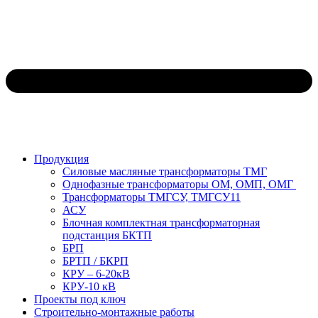
Продукция
Силовые масляные трансформаторы ТМГ
Однофазные трансформаторы ОМ, ОМП, ОМГ
Трансформаторы ТМГСУ, ТМГСУ11
АСУ
Блочная комплектная трансформаторная
подстанция БКТП
БРП
БРТП / БКРП
КРУ – 6-20кВ
КРУ-10 кВ
Проекты под ключ
Строительно-монтажные работы